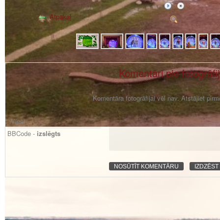
Atpakaļ
Komentāri pie fotogrāfi
Komentāra fotogrāfijai vēl nav. Atstājiet pir
BBCode -
izslēgts