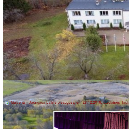
Galvenā
»
Jaungada ballīte pieaugušajiem 28.12.2019. Ozolaines Tau
28.12.2019. Ozolaijnes Tautas namā_28