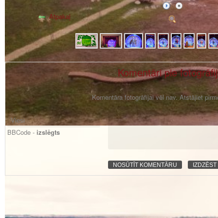
Atpakaļ
Komentāri pie fotogrāfi
Komentāra fotogrāfijai vēl nav. Atstājiet pir
BBCode -
izslēgts