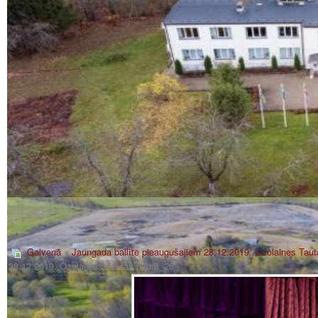
Galvenā
»
Jaungada ballīte pieaugušajiem 28.12.2019. Ozolaines Tau
28.12.2019. Ozolaijnes Tautas namā_26