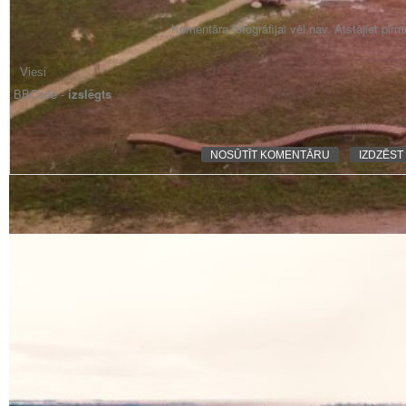
Komentāra fotogrāfijai vēl nav. Atstājiet pir
BBCode -
izslēgts