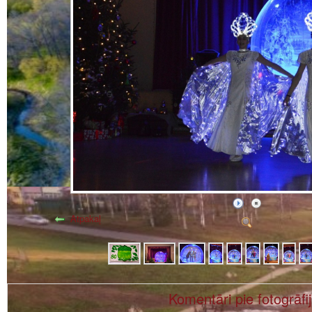
Atpakaļ
Komentāri pie fotogrāfi