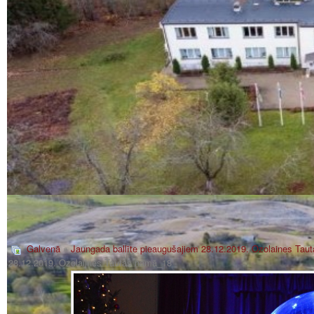
Galvenā
»
Jaungada ballīte pieaugušajiem 28.12.2019. Ozolaines Tau
28.12.2019. Ozolaijnes Tautas namā_18