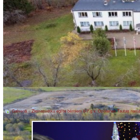
Galvenā
»
Ziemasvētku eglīte bērniem 0-7.g.v. Ozolaines Tautas nam
0-7.g.v. Ozolaines Tautas namā 27.12.2019._90