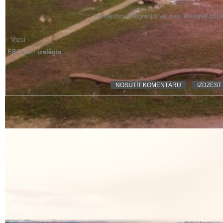
Komentāra fotogrāfijai vēl nav. Atstājiet pir
BBCode -
izslēgts