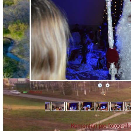
Atpakaļ
Komentāri pie fotogrāfi