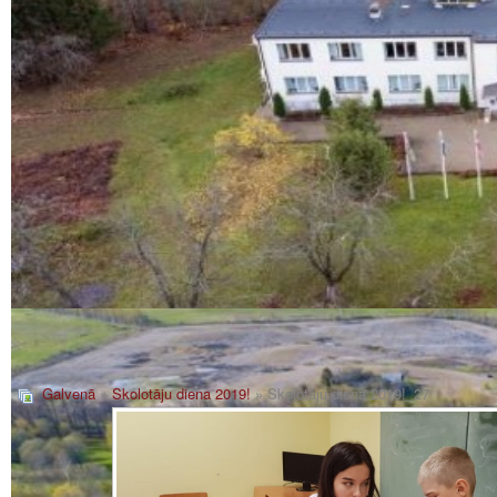
Galvenā
»
Skolotāju diena 2019!
» Skolotāju diena 2019!_27