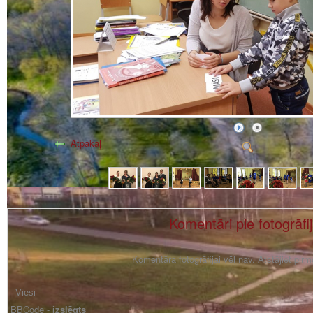
Atpakaļ
Komentāri pie fotogrāfi
Komentāra fotogrāfijai vēl nav. Atstājiet pir
BBCode -
izslēgts