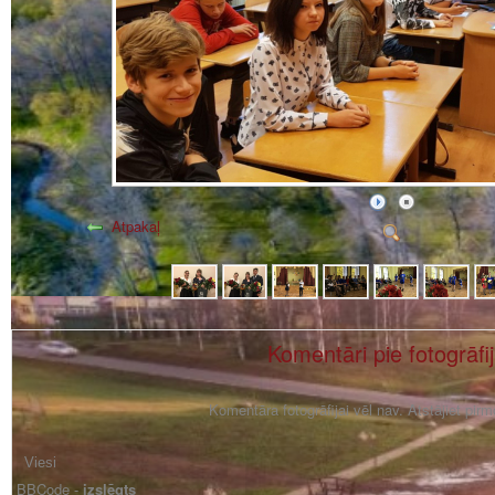
Atpakaļ
Komentāri pie fotogrāfi
Komentāra fotogrāfijai vēl nav. Atstājiet pir
BBCode -
izslēgts