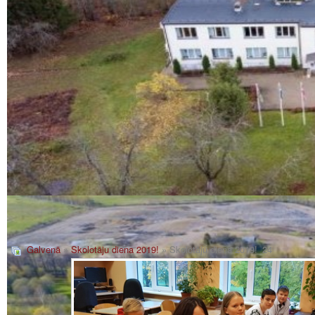
Galvenā
»
Skolotāju diena 2019!
» Skolotāju diena 2019!_24