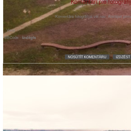
Komentāri pie fotogrāfi
Komentāra fotogrāfijai vēl nav. Atstājiet pir
BBCode -
izslēgts