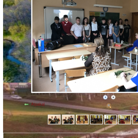
Atpakaļ