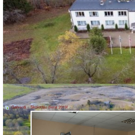
Galvenā
»
Skolotāju diena 2019!
» Skolotāju diena 2019!_8