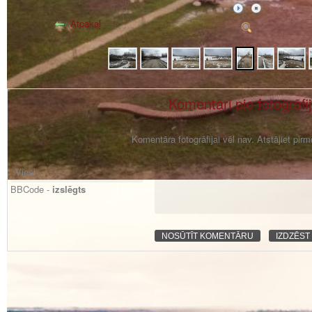
Atpakaļ
Komentāri pie fotogrāfi
Komentāra fotogrāfijai vēl nav. Atstājiet pir
BBCode -
izslēgts