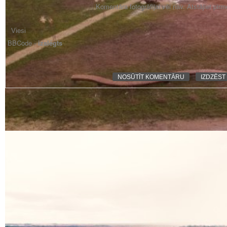
Komentāra fotogrāfijai vēl nav. Atstājiet pir
BBCode -
izslēgts