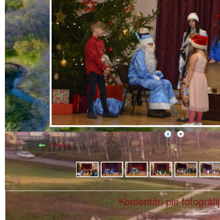
Atpakaļ
Komentāri pie fotogrāfi