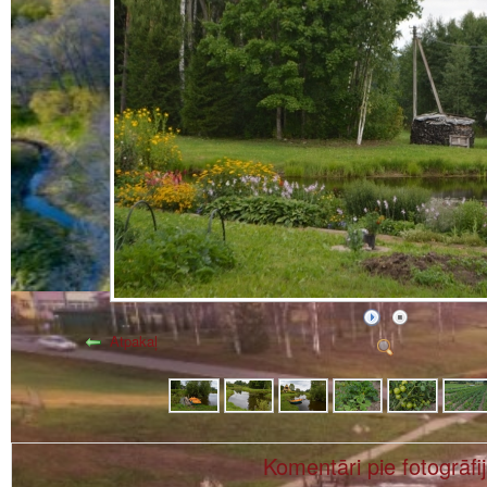
Atpakaļ
Komentāri pie fotogrāfi