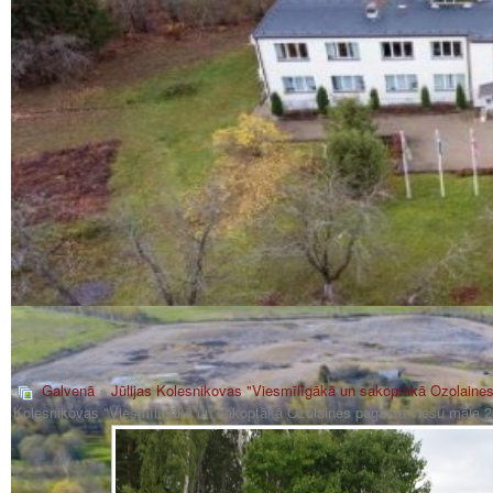
Galvenā
»
Jūlijas Kolesnikovas "Viesmīlīgākā un sakoptākā Ozolaine
Kolesnikovas "Viesmīlīgākā un sakoptākā Ozolaines pagasta viesu māja 