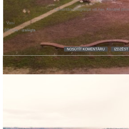
Komentāra fotogrāfijai vēl nav. Atstājiet pir
BBCode -
izslēgts