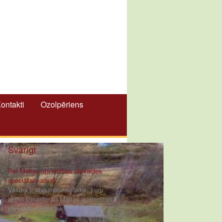
ontakti
Ozolpēriens
Svarīgi
Par Maltas apvienības pārvaldes
speciālistu atvaļi...
Vasara ir atvaļinājumu laiks, kuru
aktīvi izmanto arī Maltas apvienības
pārvaldes darbinieki [ ... ]