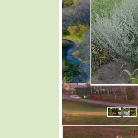
Atpakaļ
K