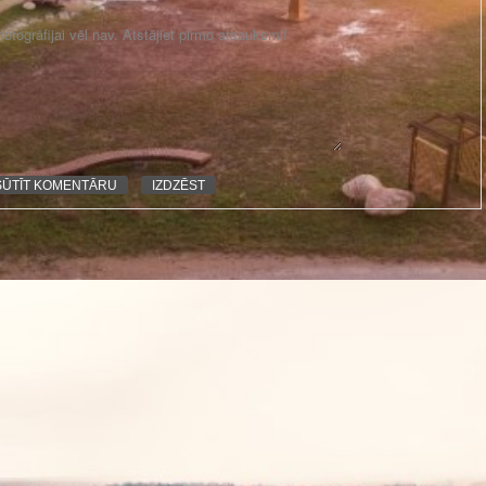
otogrāfijai vēl nav. Atstājiet pirmo atsauksmi!