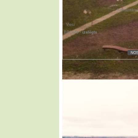
Komentāra f
BBCode -
izslēgts