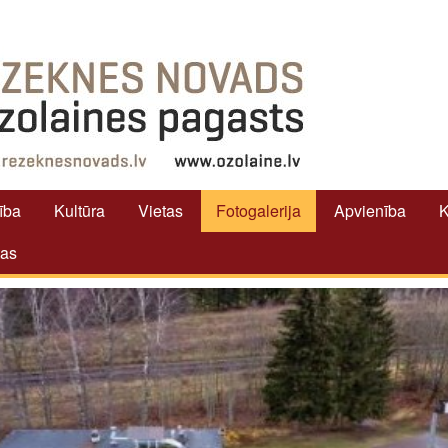
tība
Kultūra
Vietas
Fotogalerija
Apvienība
K
tas