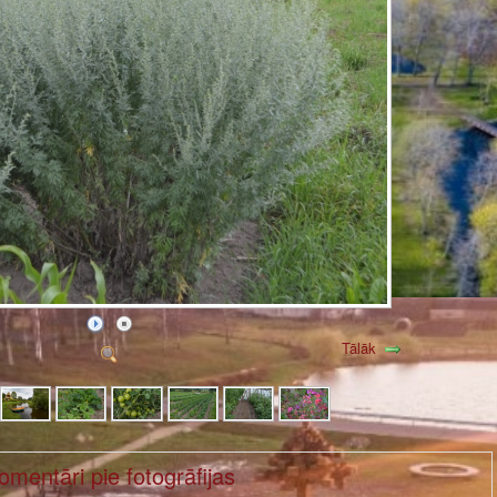
Tālāk
omentāri pie fotogrāfijas