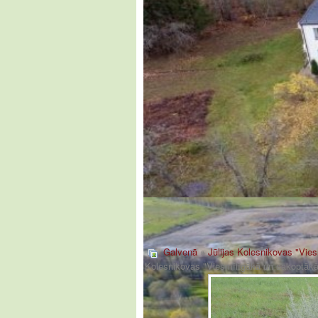
Galvenā
»
Jūlijas Kolesnikovas "Vie
Kolesnikovas "Viesmīlīgākā un sakoptāk