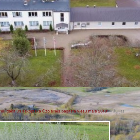
smīlīgākā un sakoptākā Ozolaines pagasta viesu māja 2018"
» Jūlijas
ā Ozolaines pagasta viesu māja 2018"_11