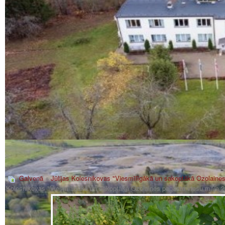
Galvenā
»
Jūlijas Kolesnikovas "Viesmīlīgākā un sakoptākā Ozolaine
Kolesnikovas "Viesmīlīgākā un sakoptākā Ozolaines pagasta viesu māja 