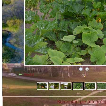
Atpakaļ
Komentāri pie fotogrāfi