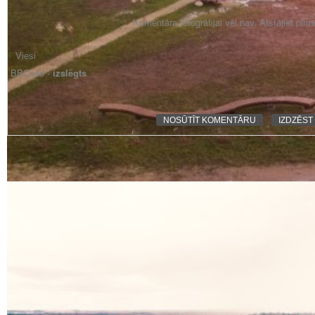
Komentāra fotogrāfijai vēl nav. Atstājiet pir
BBCode -
izslēgts