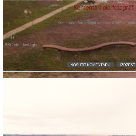
Komentāri pie fotogrāfi
Komentāra fotogrāfijai vēl nav. Atstājiet pir
BBCode -
izslēgts