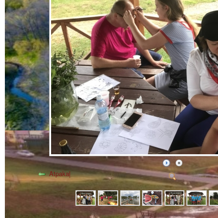
Atpakaļ