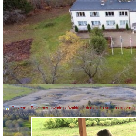
Galvenā
»
Rēzeknes novada pašvaldības darbinieku vasaras sporta sp
pašvaldības darbinieku vasaras sporta spēles 03.08.2018._8