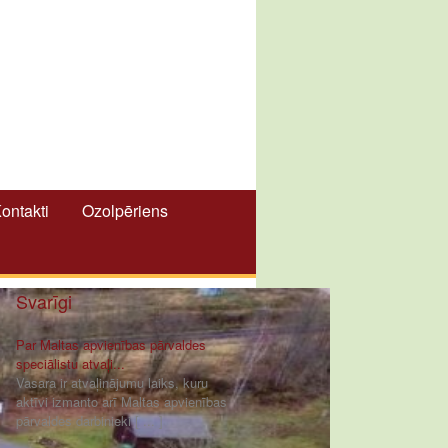
ontakti
Ozolpēriens
Svarīgi
Par Maltas apvienības pārvaldes
speciālistu atvaļi...
Vasara ir atvaļinājumu laiks, kuru
aktīvi izmanto arī Maltas apvienības
pārvaldes darbinieki [ ... ]