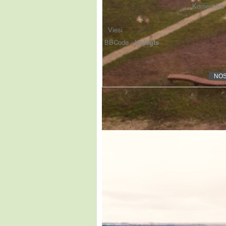
Komentāra f
BBCode -
izslēgts