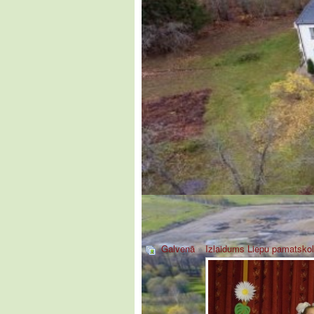
Galvenā
»
Izlaidums Liepu pamatskol