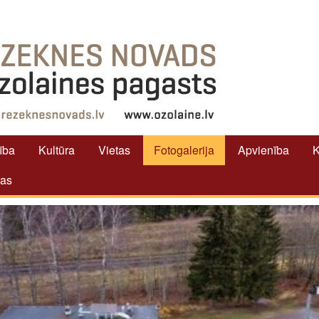
tība
Kultūra
Vietas
Fotogalerija
Apvienība
K
tas