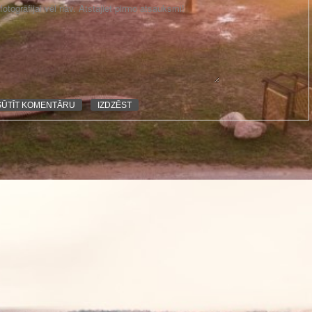
otogrāfijai vēl nav. Atstājiet pirmo atsauksmi!