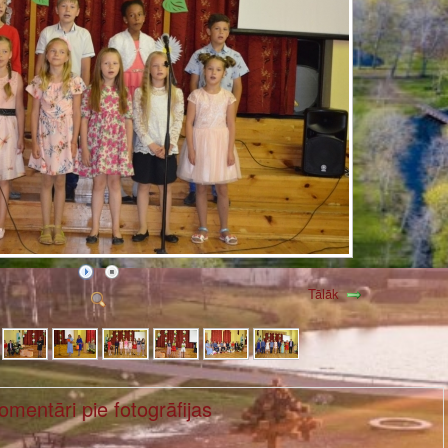
Tālāk
omentāri pie fotogrāfijas