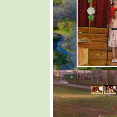
Atpakaļ
K