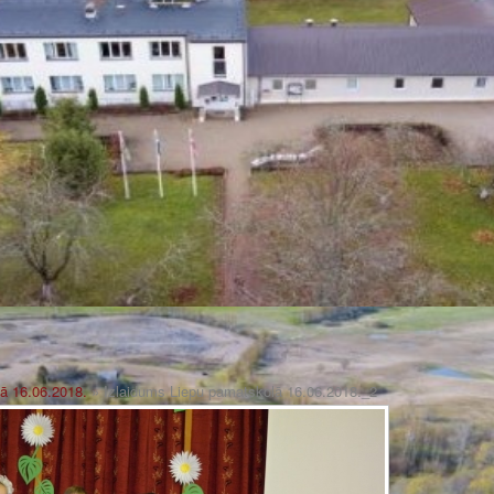
ā 16.06.2018.
» Izlaidums Liepu pamatskolā 16.06.2018._2