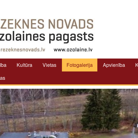
tība
Kultūra
Vietas
Fotogalerija
Apvienība
K
tas