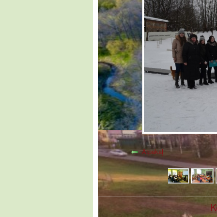
Atpakaļ
K