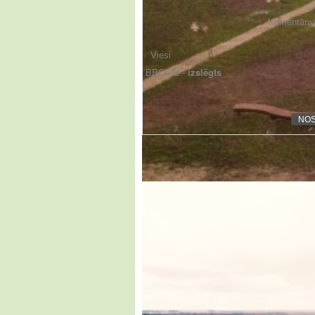
Komentāra f
BBCode -
izslēgts