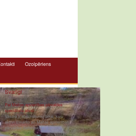
ontakti
Ozolpēriens
Svarīgi
Par Maltas apvienības pārvaldes
speciālistu atvaļi...
Vasara ir atvaļinājumu laiks, kuru
aktīvi izmanto arī Maltas apvienības
pārvaldes darbinieki [ ... ]