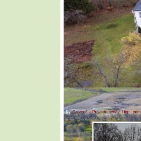
Galvenā
»
Projektu nedēļa Liepu pam
12.02.-16.02.2018._22