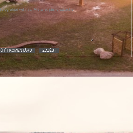
otogrāfijai vēl nav. Atstājiet pirmo atsauksmi!