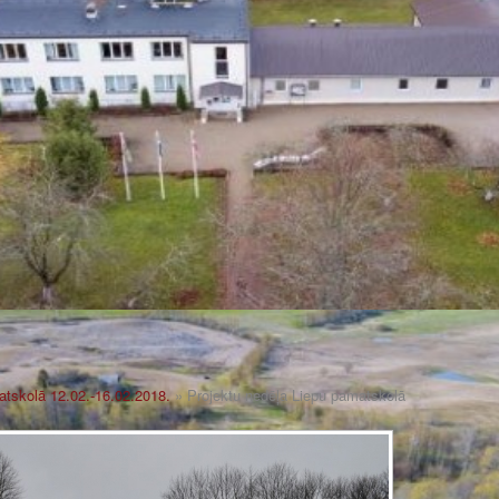
atskolā 12.02.-16.02.2018.
» Projektu nedēļa Liepu pamatskolā