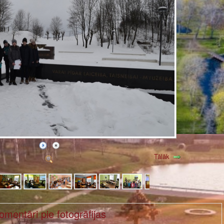
Tālāk
omentāri pie fotogrāfijas