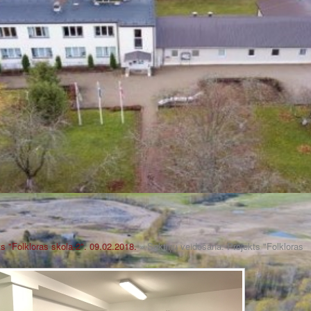
s "Folkloras skola-2". 09.02.2018.
» Saktiņu veidošana. Projekts "Folkloras