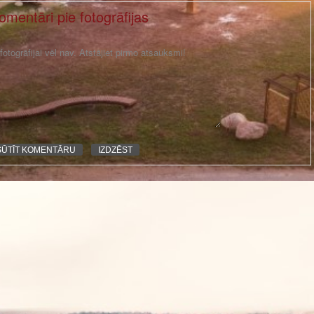
omentāri pie fotogrāfijas
otogrāfijai vēl nav. Atstājiet pirmo atsauksmi!