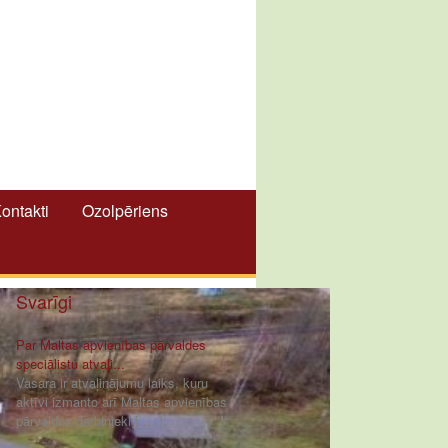
ontakti
Ozolpēriens
Svarīgi
Par Maltas apvienības pārvaldes
speciālistu atvaļi...
Vasara ir atvaļinājumu laiks, kuru
aktīvi izmanto arī Maltas apvienības
pārvaldes darbinieki [ ... ]