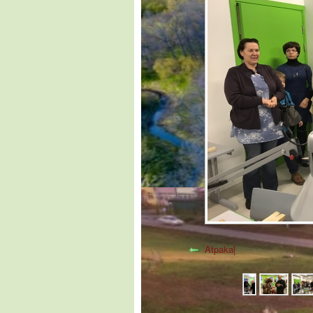
Atpakaļ