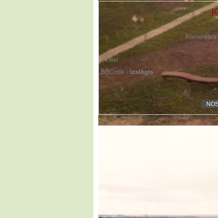
K
Komentāra f
BBCode -
izslēgts