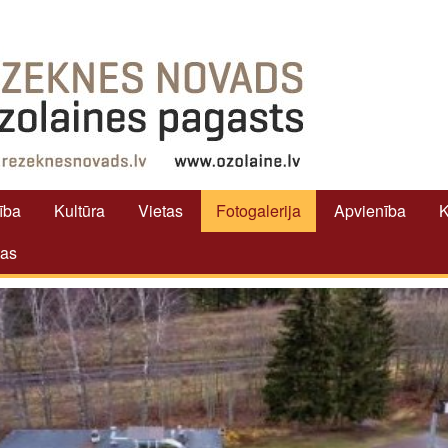
tība
Kultūra
Vietas
Fotogalerija
Apvienība
K
tas