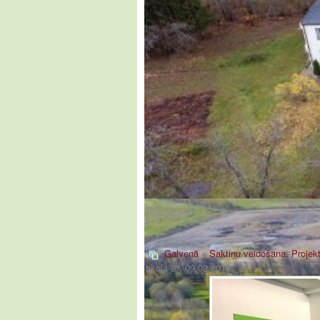
Galvenā
»
Saktiņu veidošana. Projekt
skola-2". 09.02.2018._4