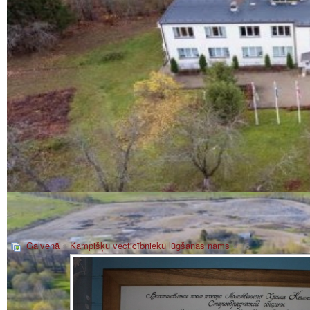
Galvenā
»
Kampišķu vecticībnieku lūgšanas nams
» _6