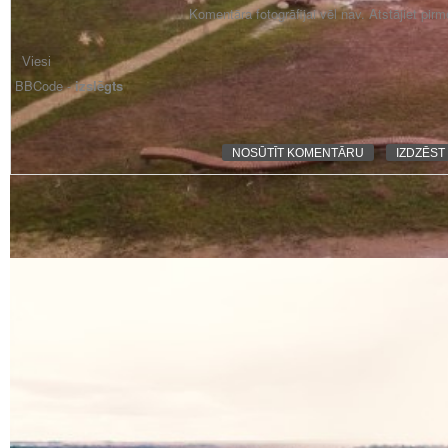
Komentāra fotogrāfijai vēl nav. Atstājiet pir
BBCode -
izslēgts