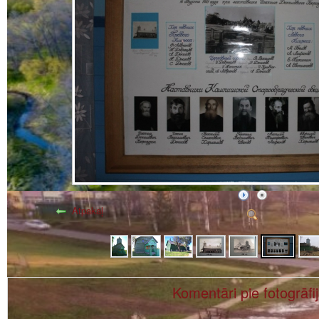
Atpakaļ
Komentāri pie fotogrāfi