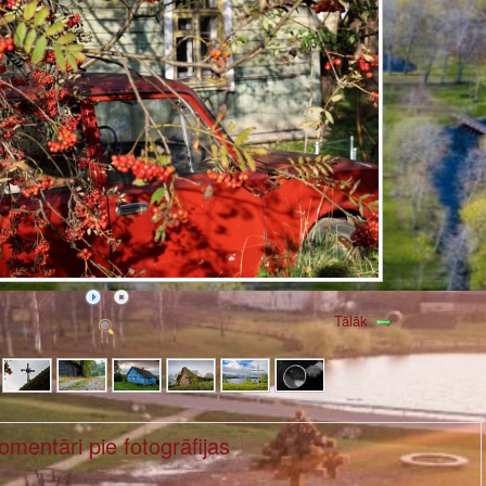
Tālāk
omentāri pie fotogrāfijas