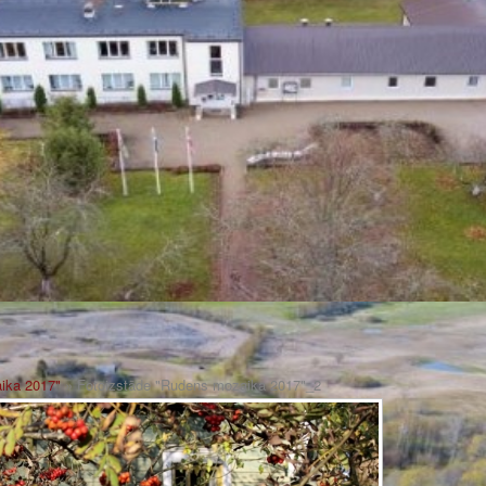
ika 2017"
» Fotoizstāde "Rudens mozaika 2017"_2