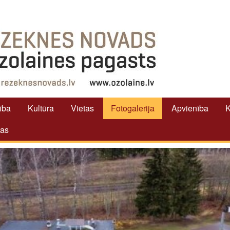
tība
Kultūra
Vietas
Fotogalerija
Apvienība
K
tas