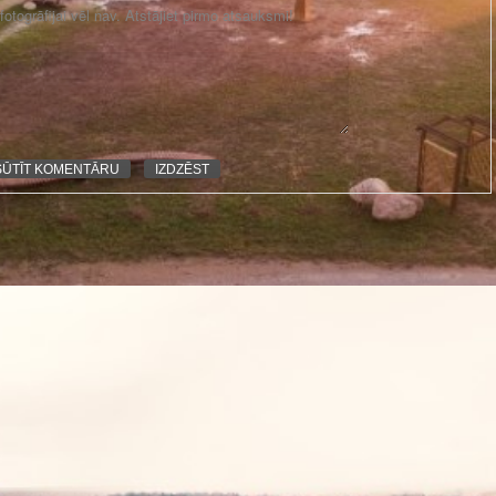
otogrāfijai vēl nav. Atstājiet pirmo atsauksmi!