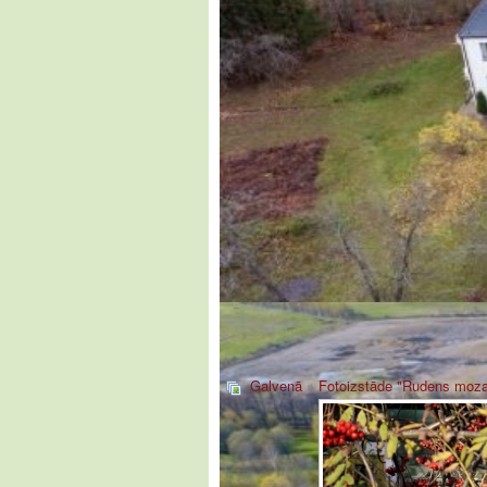
Galvenā
»
Fotoizstāde "Rudens moza