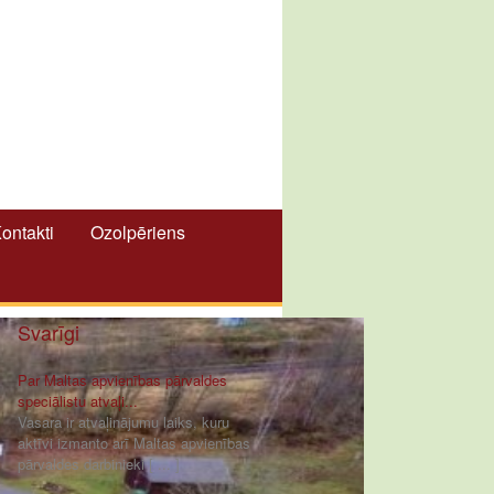
ontakti
Ozolpēriens
Svarīgi
Par Maltas apvienības pārvaldes
speciālistu atvaļi...
Vasara ir atvaļinājumu laiks, kuru
aktīvi izmanto arī Maltas apvienības
pārvaldes darbinieki [ ... ]