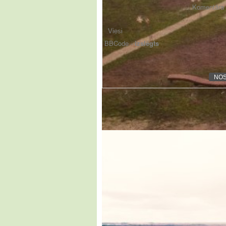
Komentāra f
BBCode -
izslēgts