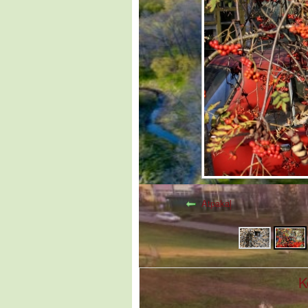
Atpakaļ
K