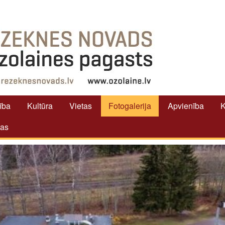
tība
Kultūra
Vietas
Fotogalerija
Apvienība
K
tas