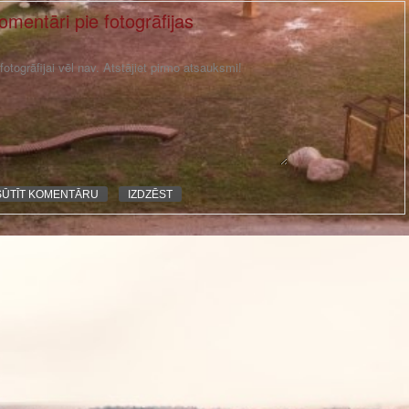
omentāri pie fotogrāfijas
otogrāfijai vēl nav. Atstājiet pirmo atsauksmi!