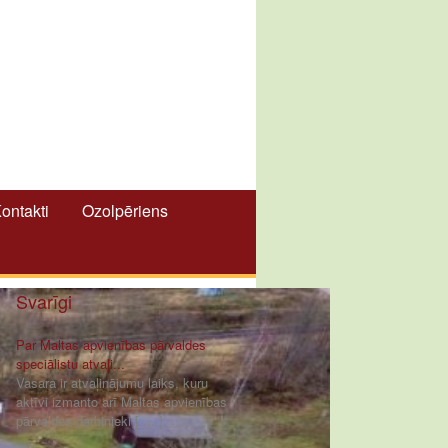
ontakti
Ozolpēriens
Svarīgi
Par Maltas apvienības pārvaldes
speciālistu atvaļi...
Vasara ir atvaļinājumu laiks, kuru
aktīvi izmanto arī Maltas apvienības
pārvaldes darbinieki [ ... ]