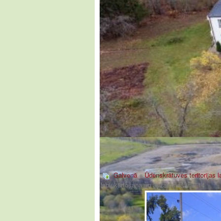
Galvenā
»
Ūdenskrātuves teritorijas
labiekārtošana un apzaļumošana_14