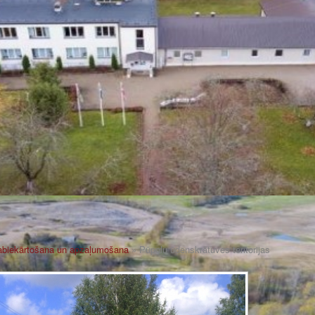
 labiekārtošana un apzaļumošana
» Pūpolu ūdenskrātuves teritorijas