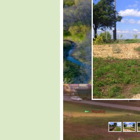
Atpakaļ