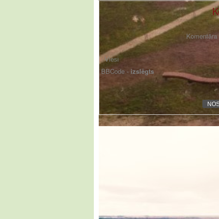
K
Komentāra f
BBCode -
izslēgts