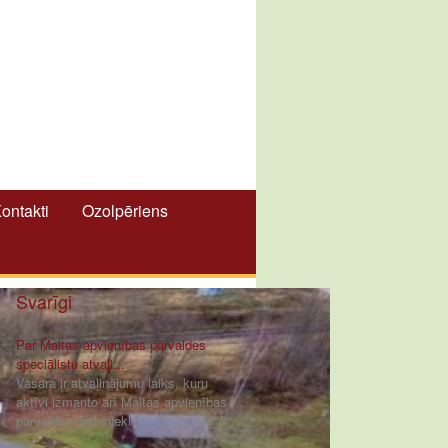
ontakti
Ozolpēriens
Svarīgi
Par Maltas apvienības pārvaldes
speciālistu atvaļi...
Vasara ir atvaļinājumu laiks, kuru
aktīvi izmanto arī Maltas apvienības
pārvaldes darbinieki [ ... ]