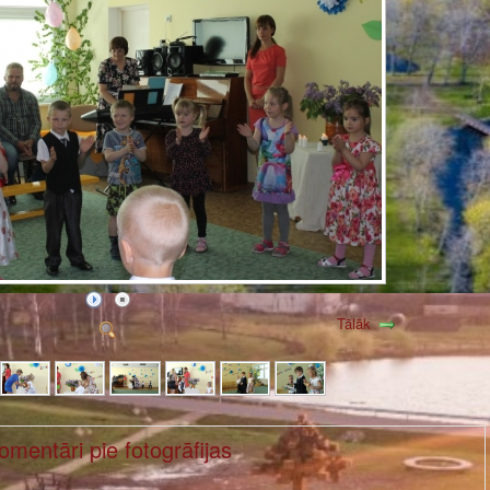
Tālāk
omentāri pie fotogrāfijas