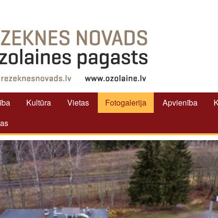
tība
Kultūra
Vietas
Fotogalerija
Apvienība
K
tas