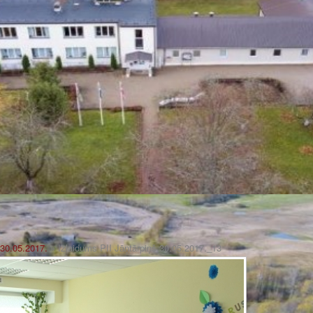
 30.05.2017.
» Izlaidums PII Jāņtārpiņš 30.05.2017._13