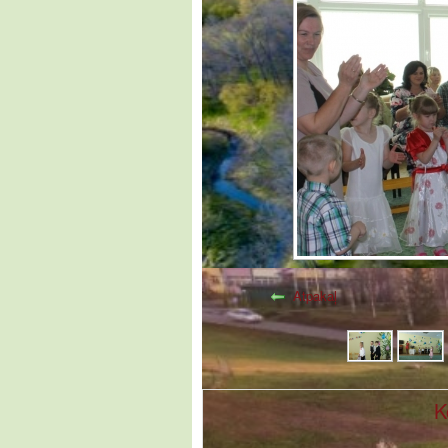
Atpakaļ
K