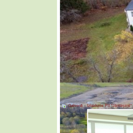
Galvenā
»
Izlaidums PII "Jāņtārpiņš"