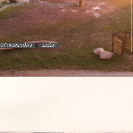
otogrāfijai vēl nav. Atstājiet pirmo atsauksmi!