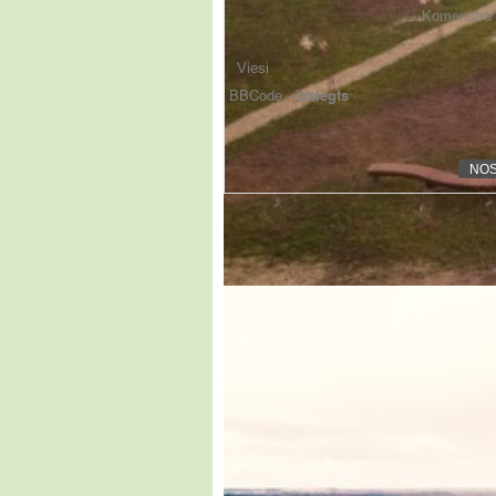
Komentāra f
BBCode -
izslēgts