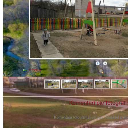
Atpakaļ
Komentāri pie fotogrāfi
Komentāra fotogrāfijai vēl nav. Atstājiet pir