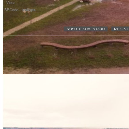
BBCode -
izslēgts