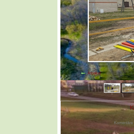
Atpakaļ
K
Komentāra f