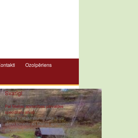
ontakti
Ozolpēriens
Svarīgi
Par Maltas apvienības pārvaldes
speciālistu atvaļi...
Vasara ir atvaļinājumu laiks, kuru
aktīvi izmanto arī Maltas apvienības
pārvaldes darbinieki [ ... ]