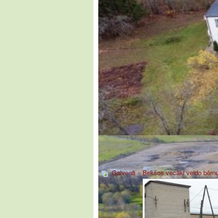
Galvenā
»
Bekšos vecāki veido bērnu