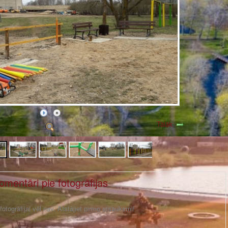
Tālāk
omentāri pie fotogrāfijas
otogrāfijai vēl nav. Atstājiet pirmo atsauksmi!