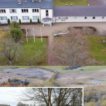
 rotaļu laikuma žogu
» Bekšos vecāki veido bērnu rotaļu laikuma žogui_2