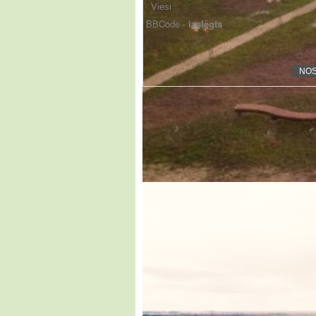
BBCode -
izslēgts