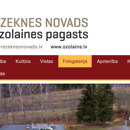
tība
Kultūra
Vietas
Fotogalerija
Apvienība
K
tas