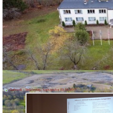
Galvenā
»
Iedzīvotāju kopsapulce 03.04.2017.
» Iedzīvotāju kopsapul