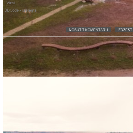
BBCode -
izslēgts