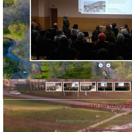
Atpakaļ
Komentāri pie fotogrāfi
Komentāra fotogrāfijai vēl nav. Atstājiet pir