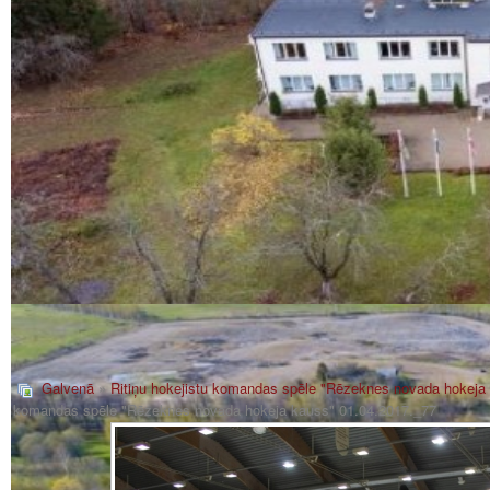
Galvenā
»
Ritiņu hokejistu komandas spēle "Rēzeknes novada hokeja
komandas spēle "Rēzeknes novada hokeja kauss" 01.04.2017._77