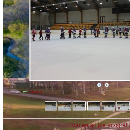
Atpakaļ
Komentāri pie fotogrāfi