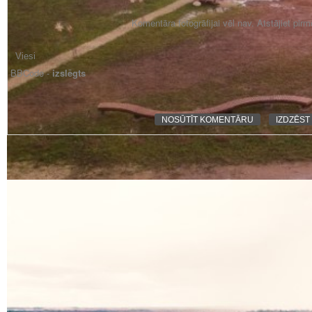
Komentāra fotogrāfijai vēl nav. Atstājiet pir
BBCode -
izslēgts