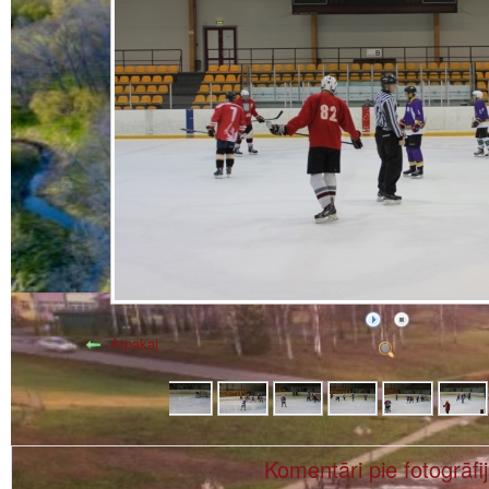
Atpakaļ
Komentāri pie fotogrāfi