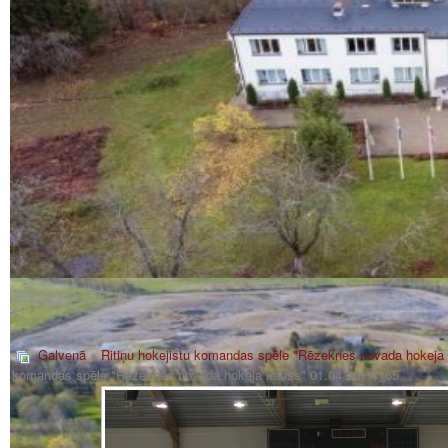
Galvenā
»
Ritiņu hokejistu komandas spēle "Rēzeknes novada hokeja
komandas spēle "Rēzeknes novada hokeja kauss" 01.04.2017._65