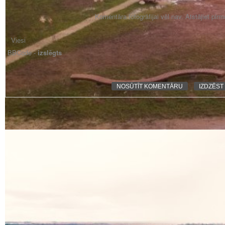
Komentāra fotogrāfijai vēl nav. Atstājiet pir
BBCode -
izslēgts