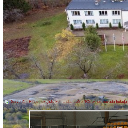
Galvenā
»
Ritiņu hokejistu komandas spēle "Rēzeknes novada hokeja
komandas spēle "Rēzeknes novada hokeja kauss" 01.04.2017._64