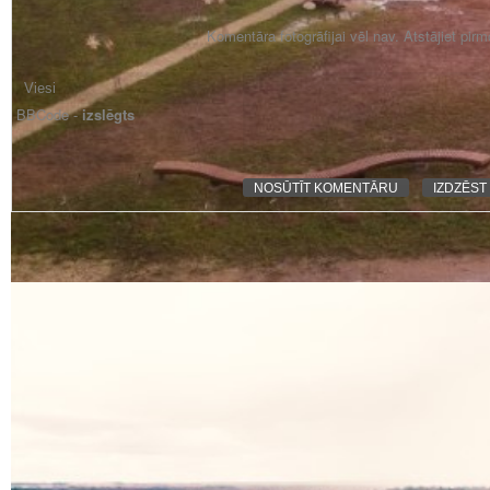
Komentāra fotogrāfijai vēl nav. Atstājiet pir
BBCode -
izslēgts