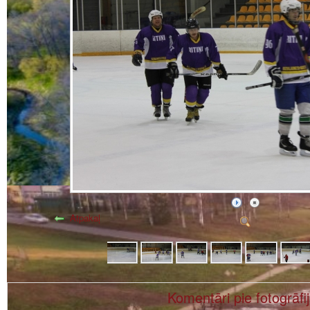
Atpakaļ
Komentāri pie fotogrāfi