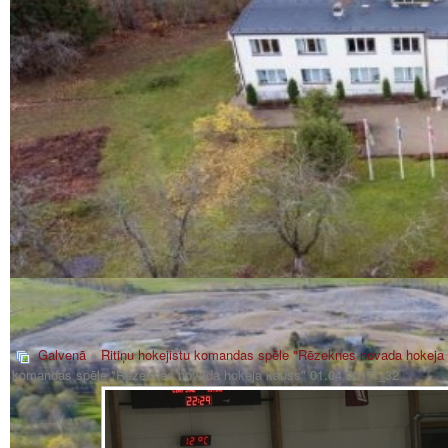
Galvenā
»
Ritiņu hokejistu komandas spēle "Rēzeknes novada hokeja
komandas spēle "Rēzeknes novada hokeja kauss" 01.04.2017._32