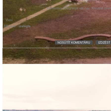
Komentāra fotogrāfijai vēl nav. Atstājiet pir
BBCode -
izslēgts