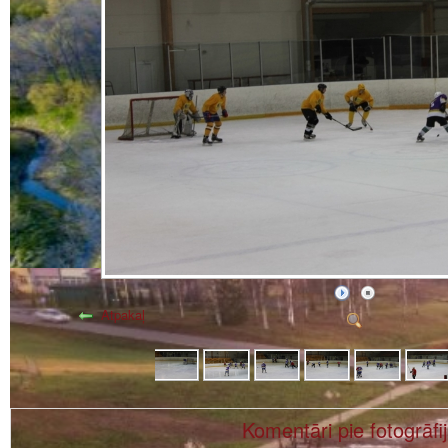
Atpakaļ
Komentāri pie fotogrāfi