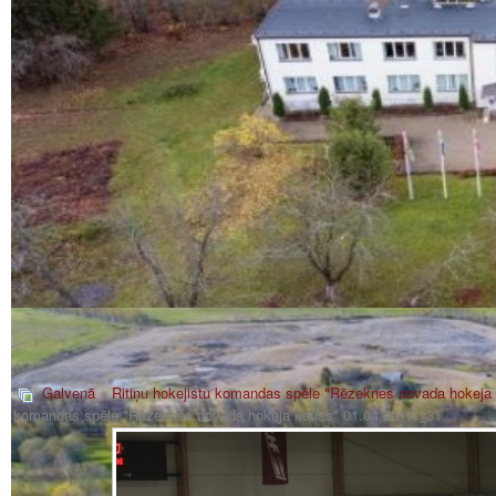
Galvenā
»
Ritiņu hokejistu komandas spēle "Rēzeknes novada hokeja
komandas spēle "Rēzeknes novada hokeja kauss" 01.04.2017._31