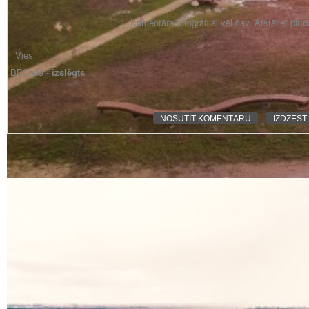
Komentāra fotogrāfijai vēl nav. Atstājiet pir
BBCode -
izslēgts