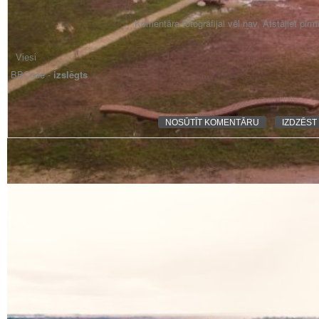
Komentāra fotogrāfijai vēl nav. Atstājiet pir
BBCode -
izslēgts