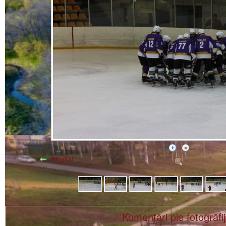
Atpakaļ
Komentāri pie fotogrāfi