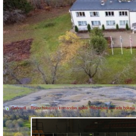
Galvenā
»
Ritiņu hokejistu komandas spēle "Rēzeknes novada hokeja
komandas spēle "Rēzeknes novada hokeja kauss" 01.04.2017._18