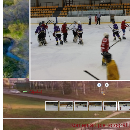
Atpakaļ
Komentāri pie fotogrāfi