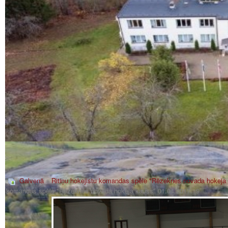
Galvenā
»
Ritiņu hokejistu komandas spēle "Rēzeknes novada hokeja
komandas spēle "Rēzeknes novada hokeja kauss" 01.04.2017._9