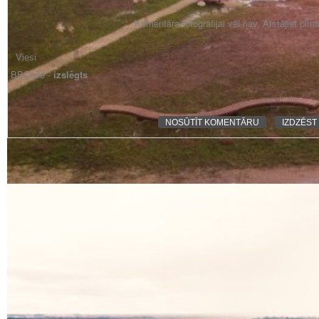
Komentāra fotogrāfijai vēl nav. Atstājiet pir
BBCode -
izslēgts