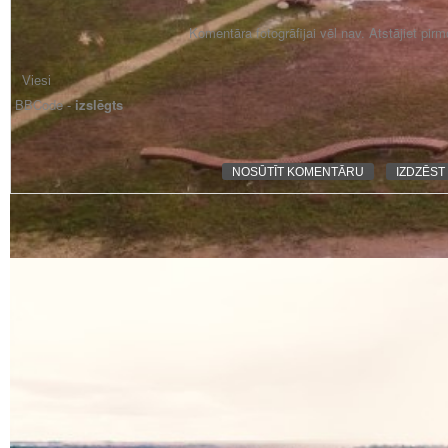
Komentāra fotogrāfijai vēl nav. Atstājiet pir
BBCode -
izslēgts