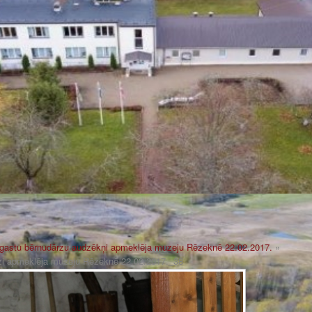
gastu bērnudārzu audzēkņi apmeklēja muzeju Rēzeknē 22.02.2017.
»
zi apmeklēja muzeju Rēzeknē 22.02.2017._38