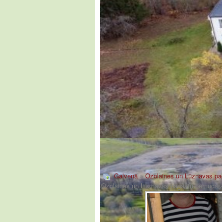
Galvenā
»
Ozolaines un Lūznavas pa
Ozolaines un Lūznavas pagastu bērnudār