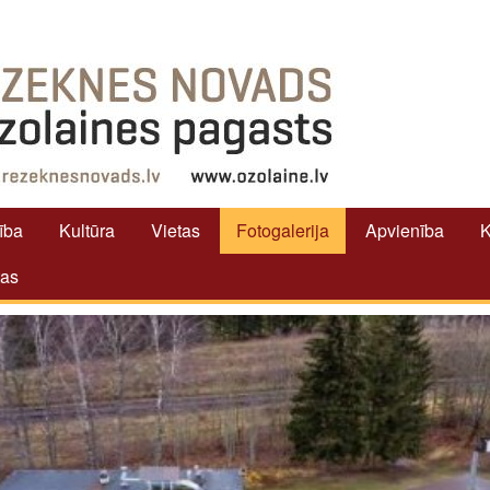
tība
Kultūra
Vietas
Fotogalerija
Apvienība
K
tas