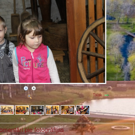
Tālāk
omentāri pie fotogrāfijas