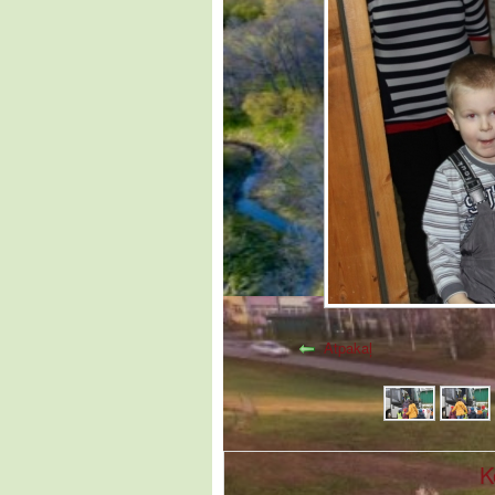
Atpakaļ
K