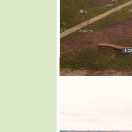
Komentāra f
BBCode -
izslēgts