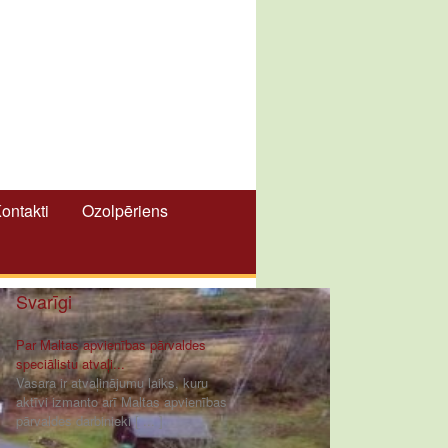
ontakti
Ozolpēriens
Svarīgi
Par Maltas apvienības pārvaldes
speciālistu atvaļi...
Vasara ir atvaļinājumu laiks, kuru
aktīvi izmanto arī Maltas apvienības
pārvaldes darbinieki [ ... ]