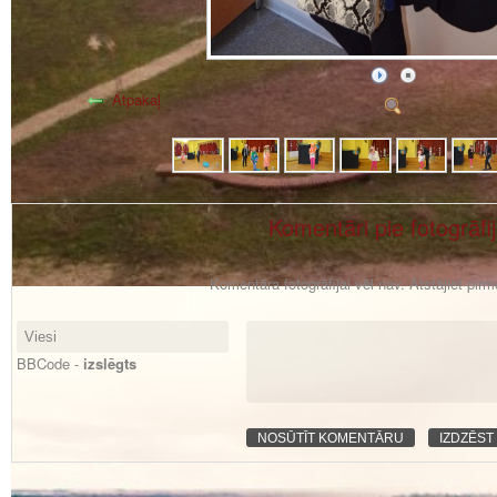
Atpakaļ
Komentāri pie fotogrāfi
Komentāra fotogrāfijai vēl nav. Atstājiet pir
BBCode -
izslēgts