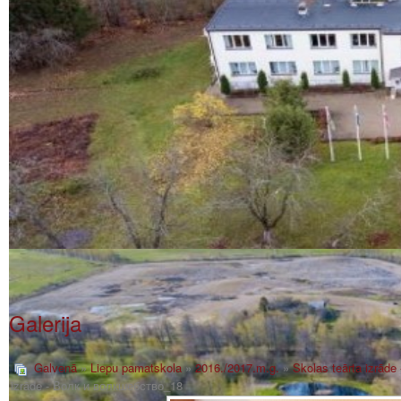
Galerija
Galvenā
»
Liepu pamatskola
»
2016./2017.m.g.
»
Skolas teārta izrād
izrāde - Волк и волкшебство_18