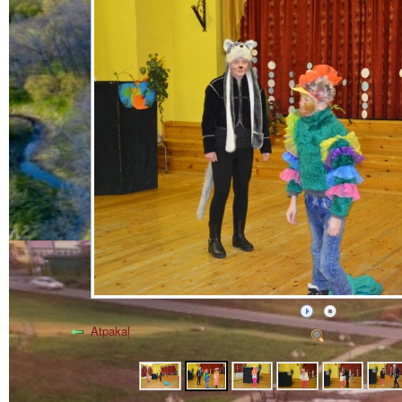
Atpakaļ