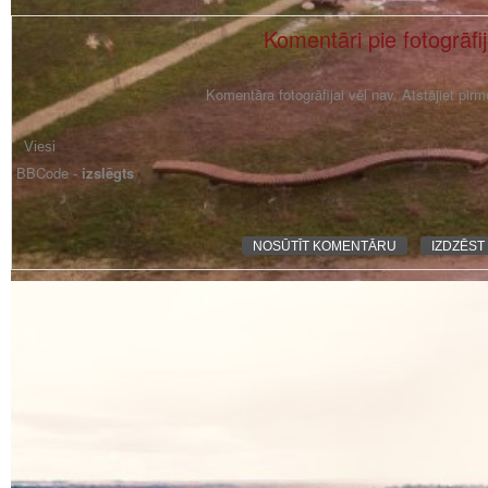
Komentāri pie fotogrāfi
Komentāra fotogrāfijai vēl nav. Atstājiet pir
BBCode -
izslēgts