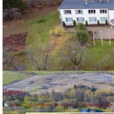
Galerija
Galvenā
»
Liepu pamatskola
»
2016./2017.m.g.
»
Skolas teārta izrād
izrāde - Волк и волкшебство_2