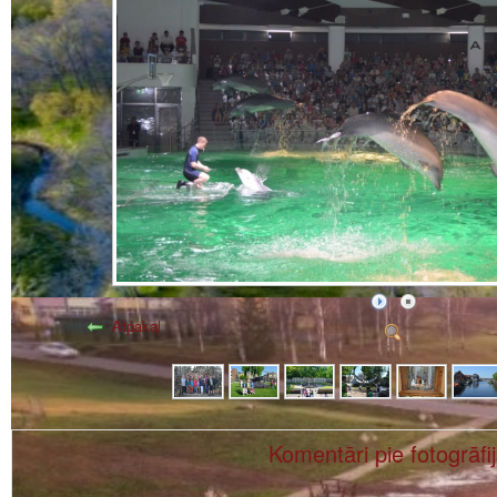
Atpakaļ
Komentāri pie fotogrāfi