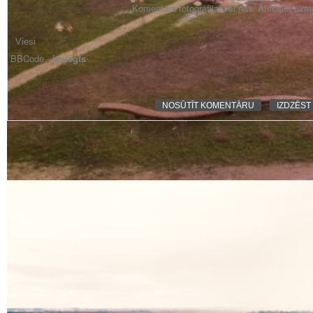
Komentāra fotogrāfijai vēl nav. Atstājiet pir
BBCode -
izslēgts