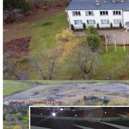
Galvenā
»
Ekskursija uz Lietuvu
» Lietuvā_10