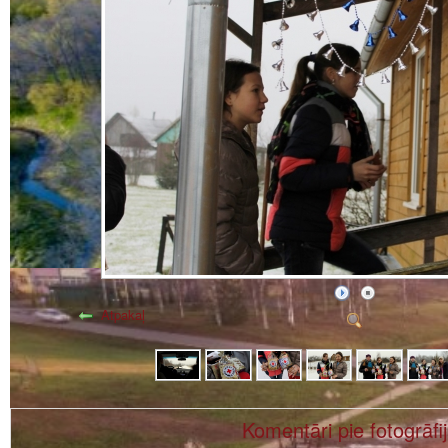
Atpakaļ
Komentāri pie fotogrāfi