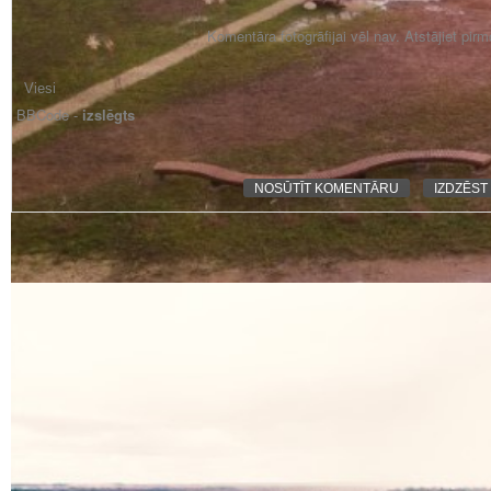
Komentāra fotogrāfijai vēl nav. Atstājiet pir
BBCode -
izslēgts