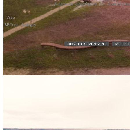
Komentāra fotogrāfijai vēl nav. Atstājiet pir
BBCode -
izslēgts