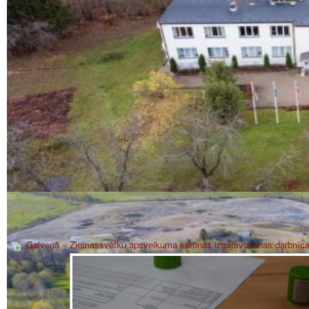
Galvenā
»
Ziemassvētku apsveikuma kartiņas izgatavošanas darbnīca