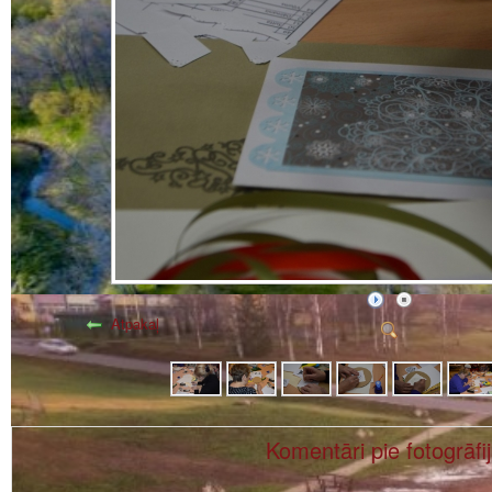
Atpakaļ
Komentāri pie fotogrāfi