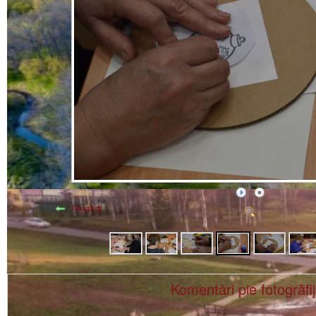
Atpakaļ
Komentāri pie fotogrāfi