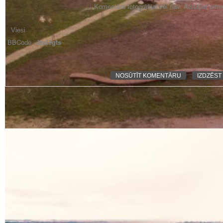
Komentāra fotogrāfijai vēl nav. Atstājiet pir
BBCode -
izslēgts