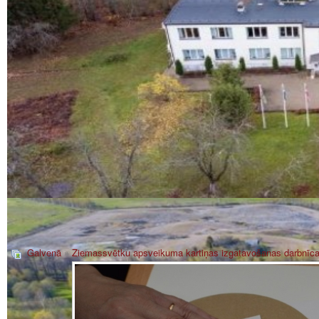
Galvenā
»
Ziemassvētku apsveikuma kartiņas izgatavošanas darbnīca