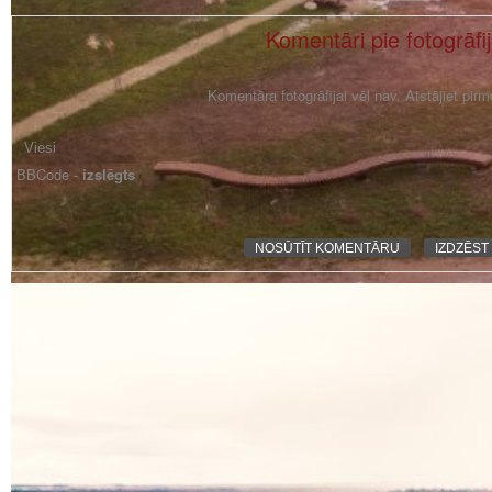
Komentāri pie fotogrāfi
Komentāra fotogrāfijai vēl nav. Atstājiet pir
BBCode -
izslēgts