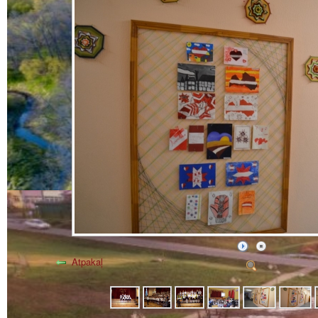
Atpakaļ