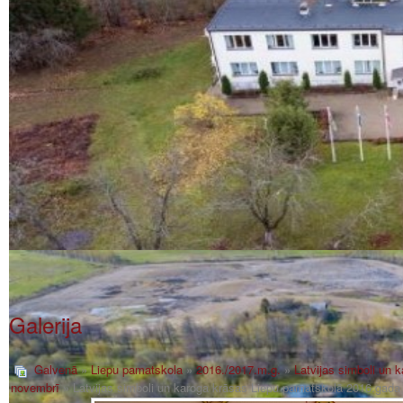
Galerija
Galvenā
»
Liepu pamatskola
»
2016./2017.m.g.
»
Latvijas simboli un
novembrī
» Latvijas simboli un karoga krāsas Liepu pamatskolā 2016.gad