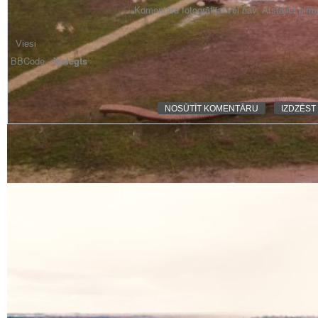
Komentāra fotogrāfijai vēl nav. Atstājiet pir
BBCode -
izslēgts