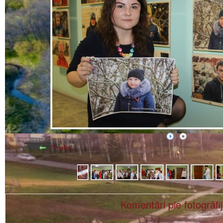
Atpakaļ
Komentāri pie fotogrāfi