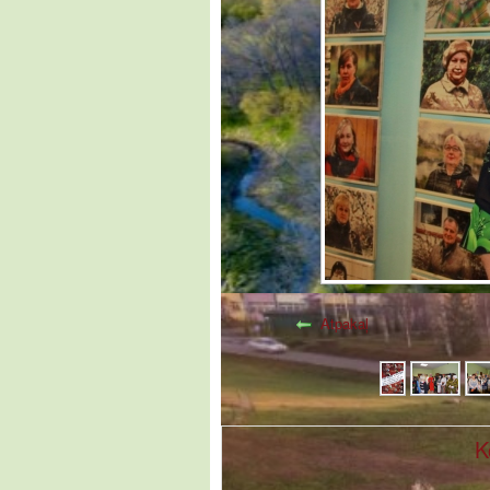
Atpakaļ
K