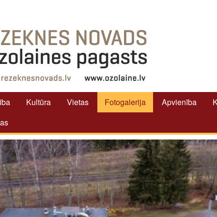
tība
Kultūra
Vietas
Fotogalerija
Apvienība
K
tas