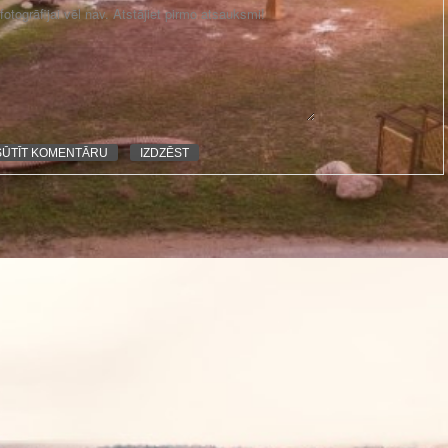
otogrāfijai vēl nav. Atstājiet pirmo atsauksmi!