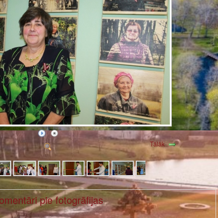
Tālāk
omentāri pie fotogrāfijas