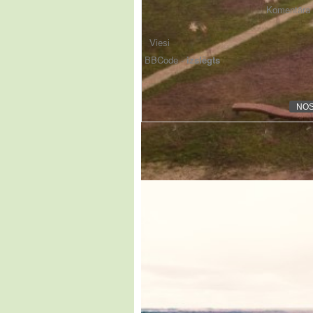
Komentāra f
BBCode -
izslēgts