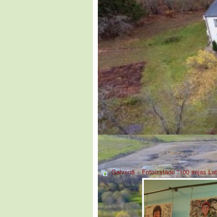
Galvenā
»
Fotoizstāde "100 sejas Lat