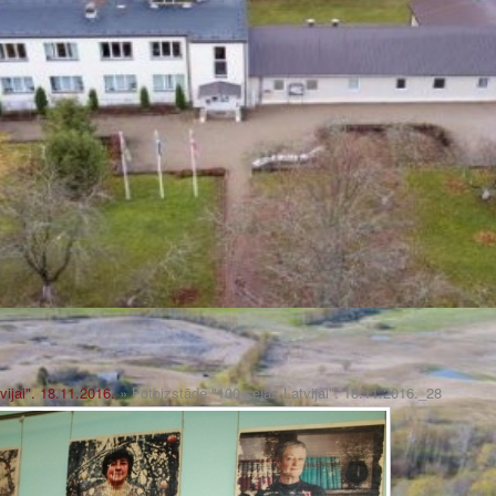
vijai". 18.11.2016.
» Fotoizstāde "100 sejas Latvijai". 18.11.2016._28