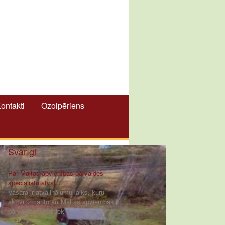
ontakti
Ozolpēriens
Svarīgi
Par Maltas apvienības pārvaldes
speciālistu atvaļi...
Vasara ir atvaļinājumu laiks, kuru
aktīvi izmanto arī Maltas apvienības
pārvaldes darbinieki [ ... ]