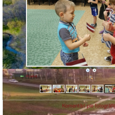
Atpakaļ
Komentāri pie fotogrāfi