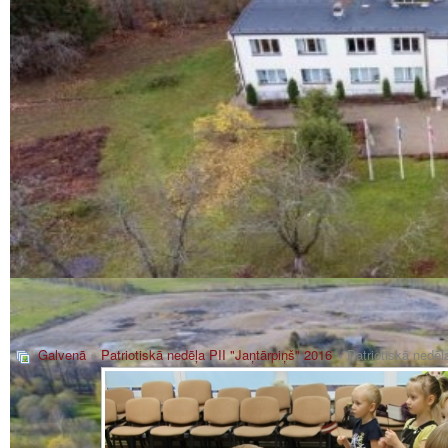
Galvenā
»
Patriotiskā nedēļa PII "Jaņtārpiņš" 2016
» Patriotiskā nedēļ