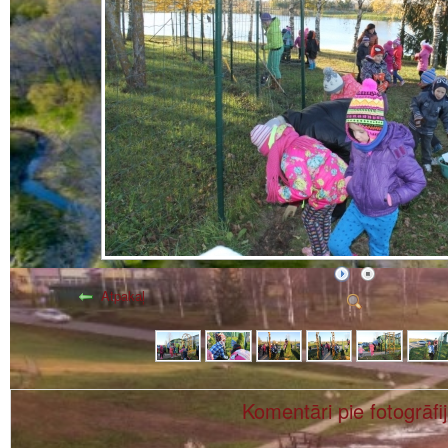
Atpakaļ
Komentāri pie fotogrāfi