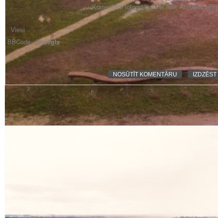
Komentāra fotogrāfijai vēl nav. Atstājiet pir
BBCode -
izslēgts