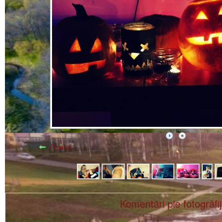
Atpakaļ
Komentāri pie fotogrāfi