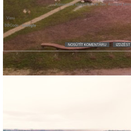
Komentāra fotogrāfijai vēl nav. Atstājiet pir
BBCode -
izslēgts