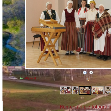
Atpakaļ
Komentāri pie fotogrāfi