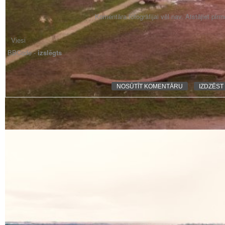
Komentāra fotogrāfijai vēl nav. Atstājiet pir
BBCode -
izslēgts