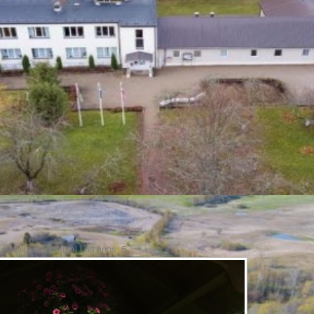
» Maija dziedājumi Laizānos_5