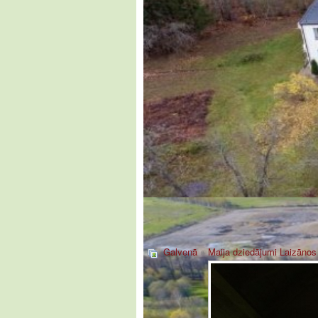
Galvenā
»
Maija dziedājumi Laizānos