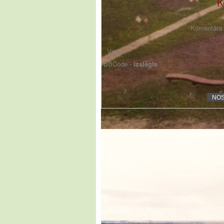
K
Komentāra f
BBCode -
izslēgts