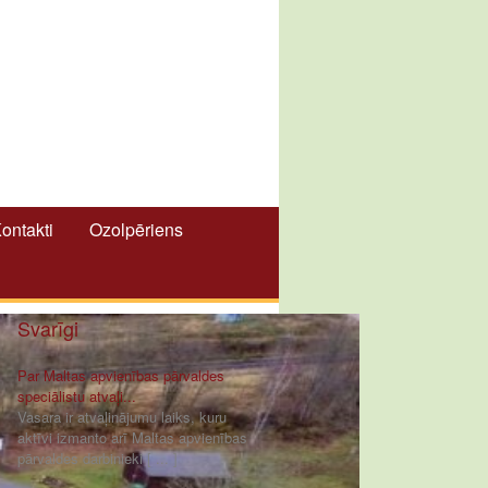
ontakti
Ozolpēriens
Svarīgi
Par Maltas apvienības pārvaldes
speciālistu atvaļi...
Vasara ir atvaļinājumu laiks, kuru
aktīvi izmanto arī Maltas apvienības
pārvaldes darbinieki [ ... ]