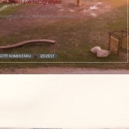
omentāri pie fotogrāfijas
otogrāfijai vēl nav. Atstājiet pirmo atsauksmi!