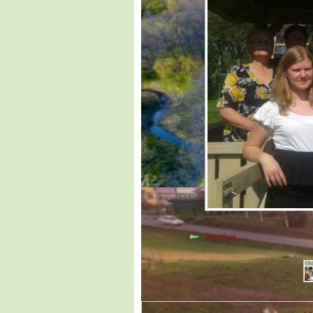
Atpakaļ