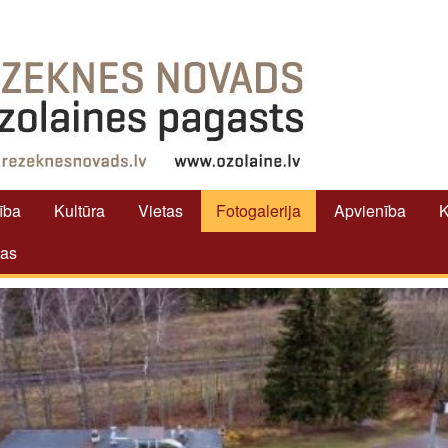
tība
Kultūra
Vietas
Fotogalerija
Apvienība
K
tas