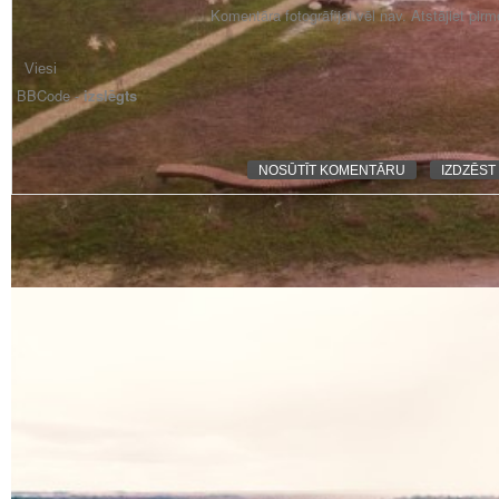
Komentāra fotogrāfijai vēl nav. Atstājiet pir
BBCode -
izslēgts