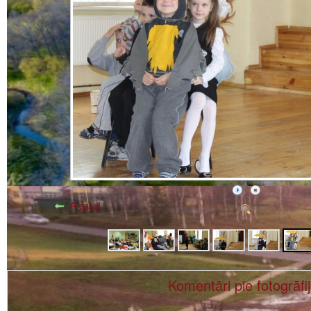
Atpakaļ
Komentāri pie fotogrāfi