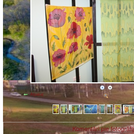
Atpakaļ
Komentāri pie fotogrāfi