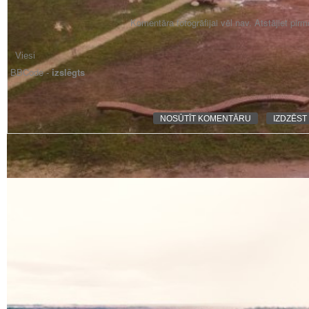
Komentāra fotogrāfijai vēl nav. Atstājiet pir
BBCode -
izslēgts