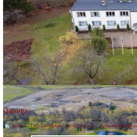
Galerija
Galvenā
»
Liepu pamatskola
»
2016./2017.m.g.
»
Zinību diena Liepu 
pamatskolā 01.09.2016._12