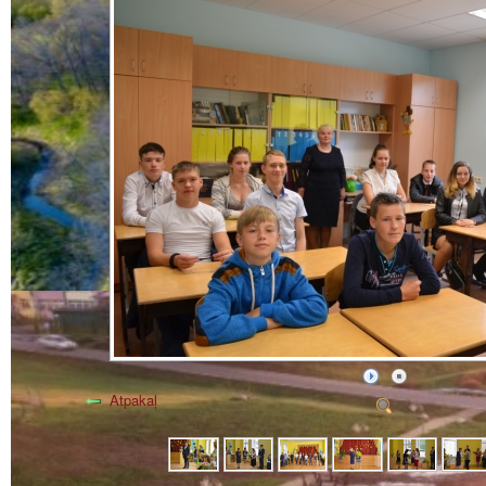
Atpakaļ