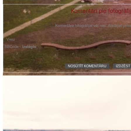
Komentāri pie fotogrāfi
Komentāra fotogrāfijai vēl nav. Atstājiet pir
BBCode -
izslēgts