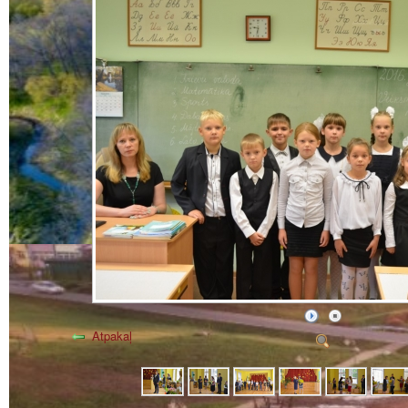
Atpakaļ