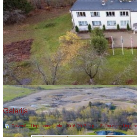
Galerija
Galvenā
»
Liepu pamatskola
»
2016./2017.m.g.
»
Zinību diena Liepu 
pamatskolā 01.09.2016._9