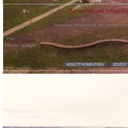
Komentāri pie fotogrāfi
Komentāra fotogrāfijai vēl nav. Atstājiet pir
BBCode -
izslēgts